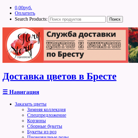
0,00
руб.
Оплатить
Search Products:
Доставка цветов в Бресте
☰
Навигация
Заказать цветы
Зимняя коллекция
Спецпредложение
Корзины
Сборные букеты
Букеты из роз
Пионовидные розы